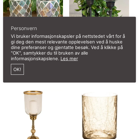
Personvern
Vi bruker informasjonskapsler på nettstedet vårt for å
gi deg den mest relevante opplevelsen ved å huske
Lysglass mosaikk
Lyslykt sort metall
dine preferanser og gjentatte besøk. Ved å klikke på
fargerik 7x8cm
m/glasskuppel
"OK", samtykker du til bruken av alle
kr
119,00
kr
899,00
informasjonskapslene.
Les mer
inkl. mva
inkl. mva
OK!
Legg i handlekurv
Legg i handlekurv