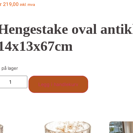
r
219,00
inkl. mva
Hengestake oval antik
14x13x67cm
 på lager
Legg i handlekurv