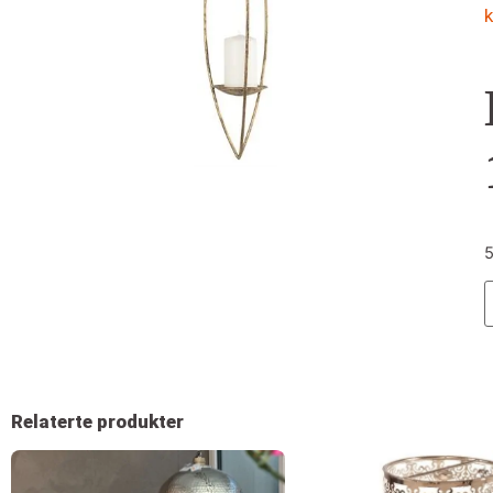
k
5
Relaterte produkter