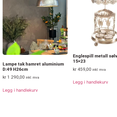
Englespill metall sølv
15×23
Lampe tak hamret aluminium
D:49 H26cm
kr
459,00
inkl. mva
kr
1 290,00
inkl. mva
Legg i handlekurv
Legg i handlekurv