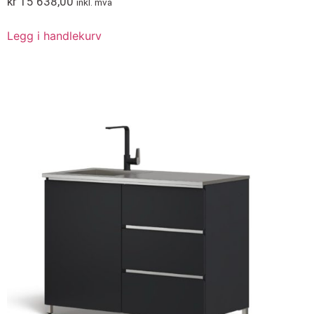
kr
15 638,00
inkl. mva
Legg i handlekurv