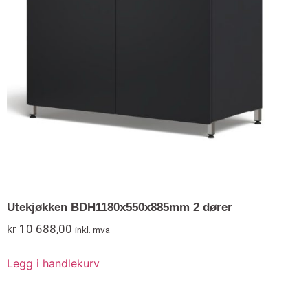
Utekjøkken BDH1180x550x885mm 2 dører
kr
10 688,00
inkl. mva
Legg i handlekurv