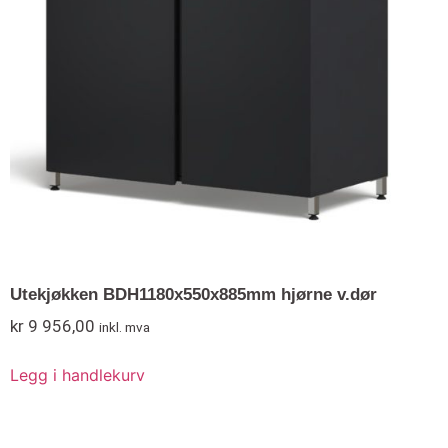
Utekjøkken BDH1180x550x885mm hjørne v.dør
kr
9 956,00
inkl. mva
Legg i handlekurv