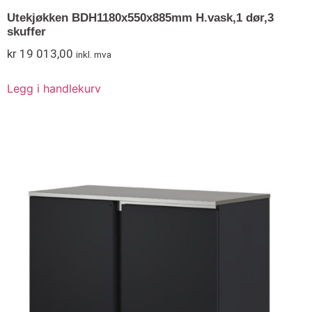
Utekjøkken BDH1180x550x885mm H.vask,1 dør,3
skuffer
kr
19 013,00
inkl. mva
Legg i handlekurv