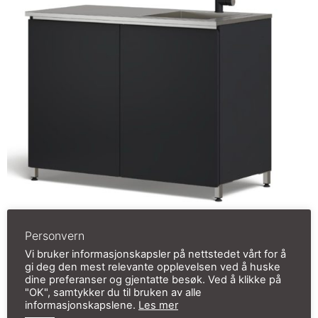
Personvern
Utekjøkken BDH1180x550x885mm H.Vask
Vi bruker informasjonskapsler på nettstedet vårt for å
gi deg den mest relevante opplevelsen ved å huske
kr
15 638,00
inkl. mva
dine preferanser og gjentatte besøk. Ved å klikke på
"OK", samtykker du til bruken av alle
Legg i handlekurv
informasjonskapslene.
Les mer