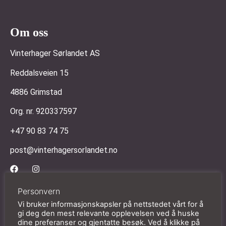
Om oss
Vinterhager Sørlandet AS
Reddalsveien 15
4886 Grimstad
Org. nr. 920337597
+47 90 83 74 75
post@vinterhagersorlandet.no
Kundeservice
Personvern
Vi bruker informasjonskapsler på nettstedet vårt for å
Om oss
gi deg den mest relevante opplevelsen ved å huske
dine preferanser og gjentatte besøk. Ved å klikke på
Kontakt oss