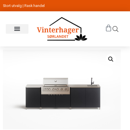
Stort utvalg | Rask handel