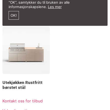
kr
60 581,00
inkl. mva
"OK", samtykker du til bruken av alle
informasjonskapslene.
Les mer
Legg i handlekurv
Legg i handlekurv
OK!
Utekjøkken Rustfritt
børstet stål
Kontakt oss for tilbud