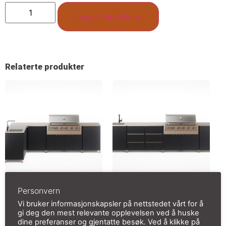
Legg i handlekurv
Relaterte produkter
Personvern
Utekjøkken L formet:
Utekjøkken med vask
1780mm/2965mm
og grill.
Vi bruker informasjonskapsler på nettstedet vårt for å
gi deg den mest relevante opplevelsen ved å huske
3560mm/550mm
kr
60 159,00
inkl. mva
dine preferanser og gjentatte besøk. Ved å klikke på