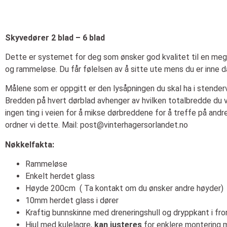
Skyvedører 2 blad – 6 blad
Dette er systemet for deg som ønsker god kvalitet til en mege
og rammeløse. Du får følelsen av å sitte ute mens du er inne d
Målene som er oppgitt er den lysåpningen du skal ha i stender
Bredden på hvert dørblad avhenger av hvilken totalbredde du vel
ingen ting i veien for å mikse dørbreddene for å treffe på an
ordner vi dette. Mail:
post@vinterhagersorlandet.no
Nøkkelfakta:
Rammeløse
Enkelt herdet glass
Høyde 200cm ( Ta kontakt om du ønsker andre høyder)
10mm herdet glass i dører
Kraftig bunnskinne med dreneringshull og dryppkant i fro
Hjul med kulelagre,
kan justeres
for enklere montering 