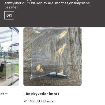
samtykker du til bruken av alle informasjonskapslene.
erne med råd og tips.
Les mer
OK!
er –
Lås skyvedør knott
kr
199,00
inkl. mva