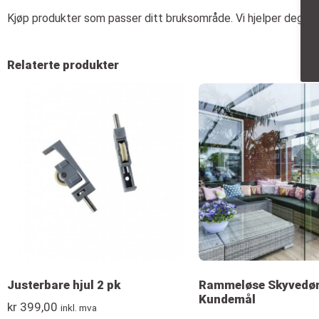
Kjøp produkter som passer ditt bruksområde. Vi hjelper deg gj
Relaterte produkter
Justerbare hjul 2 pk
Rammeløse Skyvedør
Kundemål
kr
399,00
inkl. mva