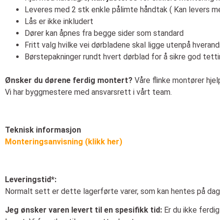
Leveres med 2 stk enkle pålimte håndtak ( Kan levers me
Lås er ikke inkludert
Dører kan åpnes fra begge sider som standard
Fritt valg hvilke vei dørbladene skal ligge utenpå hveran
Børstepakninger rundt hvert dørblad for å sikre god tettin
Ønsker du dørene ferdig montert?
Våre flinke montører hje
Vi har byggmestere med ansvarsrett i vårt team.
Teknisk informasjon
Monteringsanvisning (klikk her)
Leveringstid*:
Normalt sett er dette lagerførte varer, som kan hentes på dage
Jeg ønsker varen levert til en spesifikk tid:
Er du ikke ferdig