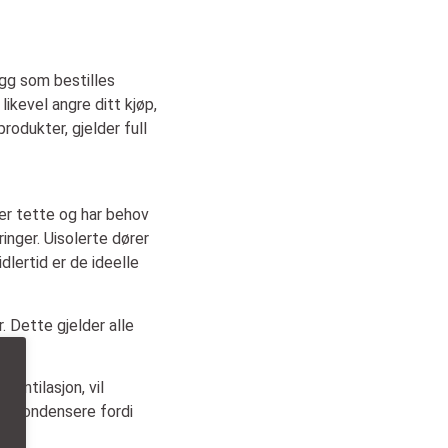
ygg som bestilles
likevel angre ditt kjøp,
rodukter, gjelder full
g er tette og har behov
inger. Uisolerte dører
dlertid er de ideelle
r. Dette gjelder alle
ventilasjon, vil
lig kondensere fordi