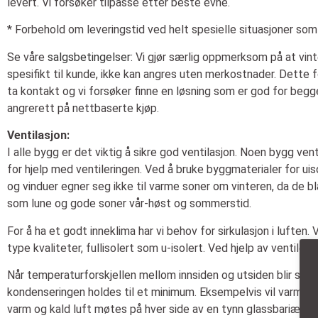
levert. Vi forsøker tilpasse etter beste evne.
* Forbehold om leveringstid ved helt spesielle situasjoner som 
Se våre
salgsbetingelser
:
Vi gjør særlig oppmerksom på at vinte
spesifikt til kunde, ikke kan angres uten merkostnader. Dette fo
ta kontakt og vi forsøker finne en løsning som er god for begge
angrerett på nettbaserte kjøp.
Ventilasjon:
I alle bygg er det viktig å sikre god ventilasjon. Noen bygg ven
for hjelp med ventileringen. Ved å bruke byggmaterialer for uis
og vinduer egner seg ikke til varme soner om vinteren, da de bl
som lune og gode soner vår-høst og sommerstid.
For å ha et godt inneklima har vi behov for sirkulasjon i luften.
type kvaliteter, fullisolert som u-isolert. Ved hjelp av ventiler og
Når temperaturforskjellen mellom innsiden og utsiden blir stor v
kondenseringen holdes til et minimum. Eksempelvis vil varm luft
varm og kald luft møtes på hver side av en tynn glassbariære.