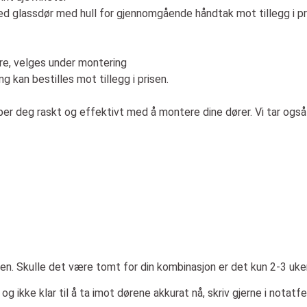
d glassdør med hull for gjennomgående håndtak mot tillegg i pr
dre, velges under montering
g kan bestilles mot tillegg i prisen.
lper deg raskt og effektivt med å montere dine dører. Vi tar ogs
n. Skulle det være tomt for din kombinasjon er det kun 2-3 uker
 og ikke klar til å ta imot dørene akkurat nå, skriv gjerne i notatf