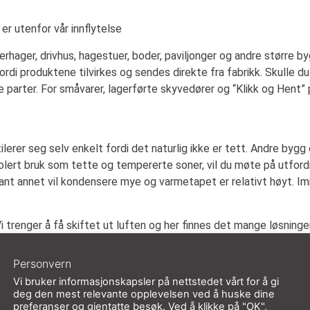
er utenfor vår innflytelse
rhager, drivhus, hagestuer, boder, paviljonger og andre større b
rdi produktene tilvirkes og sendes direkte fra fabrikk. Skulle du 
 parter. For småvarer, lagerførte skyvedører og “Klikk og Hent” p
tilerer seg selv enkelt fordi det naturlig ikke er tett. Andre byg
olert bruk som tette og tempererte soner, vil du møte på utfordr
ant annet vil kondensere mye og varmetapet er relativt høyt. Imi
 Vi trenger å få skiftet ut luften og her finnes det mange løsninge
 vifter av ulike slag vil du få god hjelp til å sirkulere luft.
Personvern
il det kondensere. Ved godt isolerte glass og profiler, samt god 
Vi bruker informasjonskapsler på nettstedet vårt for å gi
 på innsiden av et u-isolert glass med kald luft på utsiden, sær
deg den mest relevante opplevelsen ved å huske dine
preferanser og gjentatte besøk. Ved å klikke på "OK",