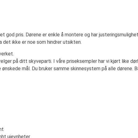
t god pris. Dørene er enkle å montere og har justeringsmulighet
a det ikke er noe som hindrer utsikten.
verket.
ger på ditt skyveparti. I våre priseksempler har vi kjørt like dø
dre ønskede mål. Du bruker samme skinnesystem på alle dørene. B
nt
mht ujevnheter