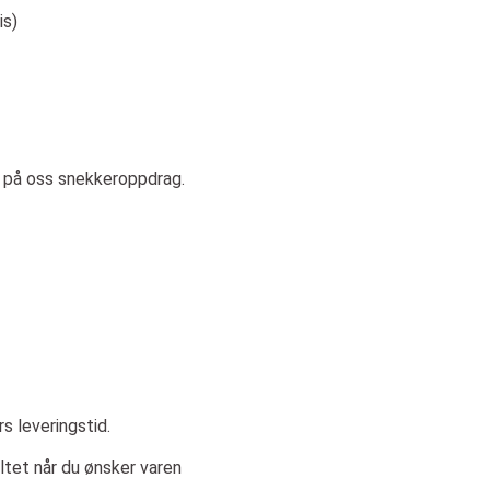
is)
å på oss snekkeroppdrag.
s leveringstid.
eltet når du ønsker varen