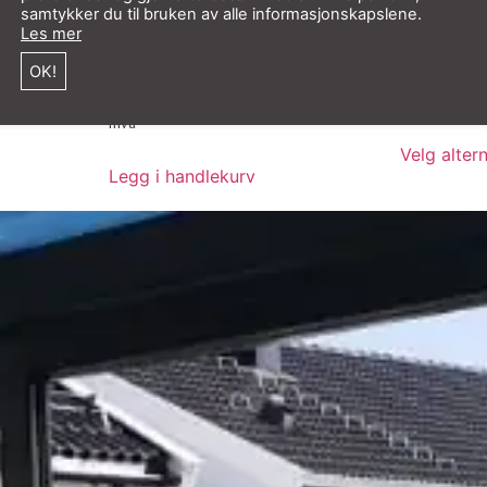
samtykker du til bruken av alle informasjonskapslene.
Les mer
Bay 90
SPADE natur rustfritt stål fra
PVC Isole
Spear & Jackson
OK!
kr
30 200,
kr
599,00
kr
299,50
inkl. mva
inkl.
mva
mva
Velg alter
Legg i handlekurv