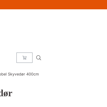
obbel Skyvedør 400cm
dør