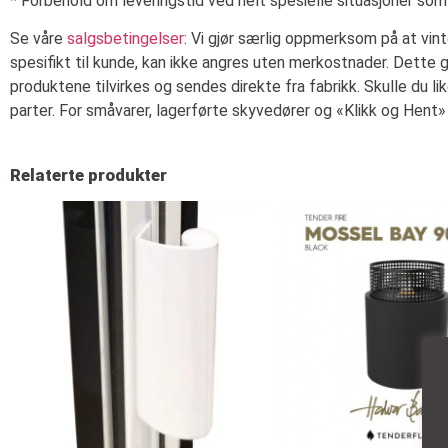
* Forbehold om leveringstid ved helt spesielle situasjoner som 
Se våre
salgsbetingelser
: Vi gjør særlig oppmerksom på at vint
spesifikt til kunde, kan ikke angres uten merkostnader. Dette 
produktene tilvirkes og sendes direkte fra fabrikk. Skulle du li
parter. For småvarer, lagerførte skyvedører og «Klikk og Hent» 
Relaterte produkter