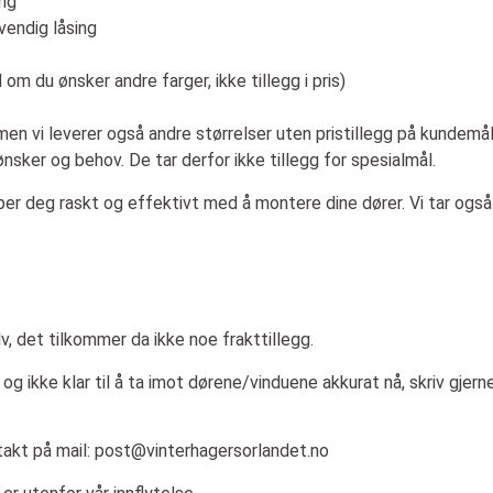
ing
vendig låsing
m du ønsker andre farger, ikke tillegg i pris)
en vi leverer også andre størrelser uten pristillegg på kundemål.
ønsker og behov. De tar derfor ikke tillegg for spesialmål.
lper deg raskt og effektivt med å montere dine dører. Vi tar ogs
, det tilkommer da ikke noe frakttillegg.
 og ikke klar til å ta imot dørene/vinduene akkurat nå, skriv gjern
takt på mail:
post@vinterhagersorlandet.no