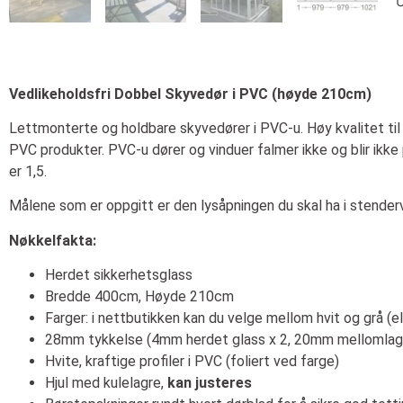
U
Vedlikeholdsfri Dobbel Skyvedør i PVC (høyde 210cm)
Lettmonterte og holdbare skyvedører i PVC-u. Høy kvalitet til
PVC produkter. PVC-u dører og vinduer falmer ikke og blir ikke
er 1,5.
Målene som er oppgitt er den lysåpningen du skal ha i stende
Nøkkelfakta:
Herdet sikkerhetsglass
Bredde 400cm, Høyde 210cm
Farger: i nettbutikken kan du velge mellom hvit og grå (e
28mm tykkelse (4mm herdet glass x 2, 20mm mellomlag
Hvite, kraftige profiler i PVC (foliert ved farge)
Hjul med kulelagre,
kan justeres