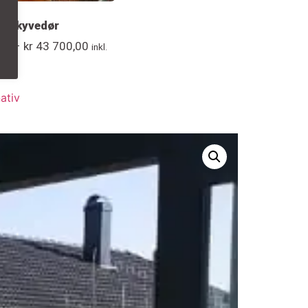
rt skyvedør
00
–
kr
43 700,00
inkl.
nativ