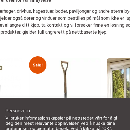
er utenfor vår innflytelse
erhager, drivhus, hagestuer, boder, paviljonger og andre større b
gjelder også dører og vinduer som bestilles på mål som ikke er la
kevel angre ditt kjøp, ta kontakt og vi forsøker finne en løsning
produkter, gjelder full angrerett på nettbaserte kjøp.
Salg!
Personvern
Vi bruker informasjonskapsler på nettstedet vårt for å gi
deg den mest relevante opplevelsen ved å huske dine
preferanser og gjentatte besøk. Ved å klikke på "OK",