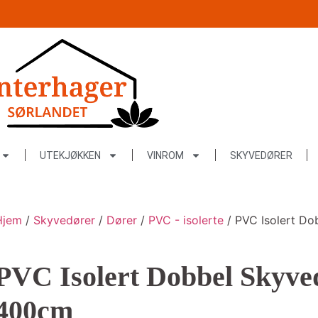
UTEKJØKKEN
VINROM
SKYVEDØRER
Hjem
/
Skyvedører
/
Dører
/
PVC - isolerte
/ PVC Isolert D
PVC Isolert Dobbel Skyve
400cm