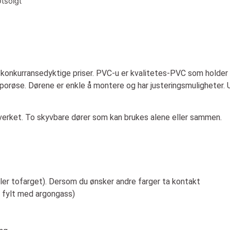
tsolgt
 konkurransedyktige priser. PVC-u er kvalitetes-PVC som holder
 porøse. Dørene er enkle å montere og har justeringsmuligheter. 
rverket. To skyvbare dører som kan brukes alene eller sammen.
ller tofarget). Dersom du ønsker andre farger ta kontakt
 fylt med argongass)