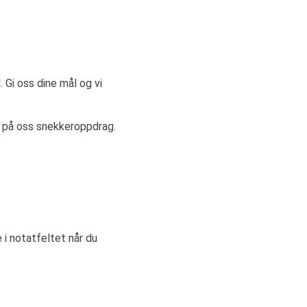
 Gi oss dine mål og vi
å på oss snekkeroppdrag.
e i notatfeltet når du