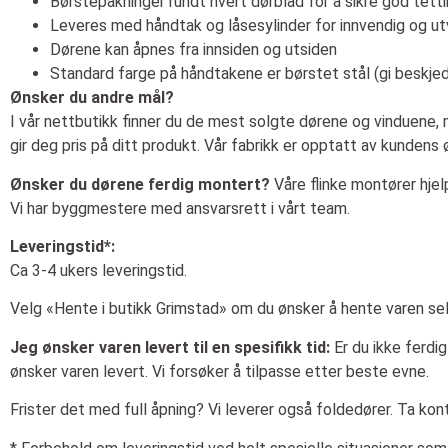
Børstepakninger rundt hvert dørblad for å sikre god tett
Leveres med håndtak og låsesylinder for innvendig og ut
Dørene kan åpnes fra innsiden og utsiden
Standard farge på håndtakene er børstet stål (gi beskjed o
Ønsker du andre mål?
I vår nettbutikk finner du de mest solgte dørene og vinduene, m
gir deg pris på ditt produkt. Vår fabrikk er opptatt av kundens 
Ønsker du dørene ferdig montert?
Våre flinke montører hje
Vi har byggmestere med ansvarsrett i vårt team.
Leveringstid*:
Ca 3-4 ukers leveringstid.
Velg «Hente i butikk Grimstad» om du ønsker å hente varen selv
Jeg ønsker varen levert til en spesifikk tid:
Er du ikke ferdig
ønsker varen levert. Vi forsøker å tilpasse etter beste evne.
Frister det med full åpning? Vi leverer også foldedører. Ta kon