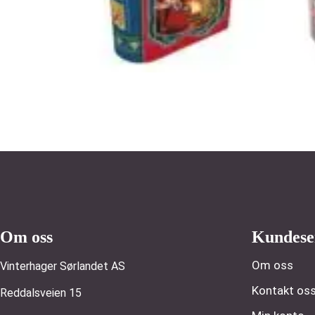
Om oss
Kundese
Om oss
Vinterhager Sørlandet AS
Kontakt os
Reddalsveien 15