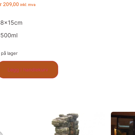
r
209,00
inkl. mva
18x15cm
1500ml
 på lager
Legg i handlekurv