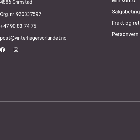
Min konto
4886 Grimstad
Salgsbeting
Org. nr. 920337597
Frakt og ret
+47 90 83 74 75
Personvern
post@vinterhagersorlandet.no