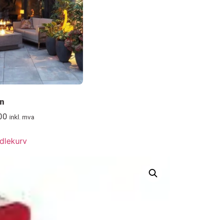
n
00
inkl. mva
dlekurv