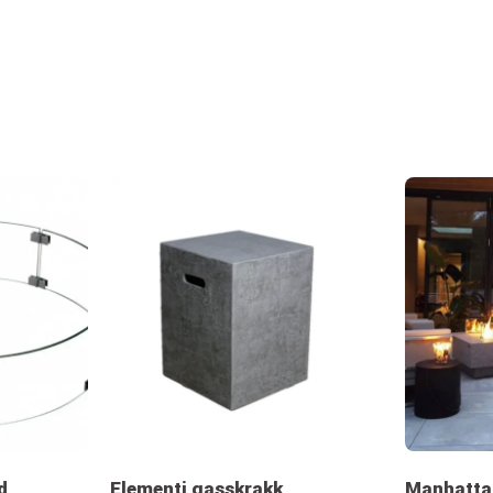
d
Elementi gasskrakk
Manhatta