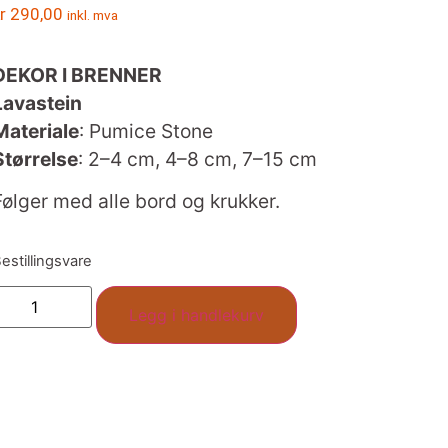
r
290,00
inkl. mva
DEKOR I BRENNER
Lavastein
Materiale
: Pumice Stone
Størrelse
: 2–4 cm, 4–8 cm, 7–15 cm
Følger med alle bord og krukker.
estillingsvare
Legg i handlekurv