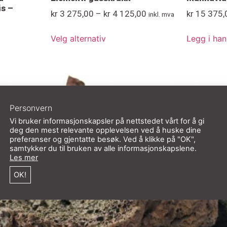
s –
kr
3 275,00
–
kr
4 125,00
kr
15 375,
inkl. mva
Velg alternativ
Legg i han
Personvern
Vi bruker informasjonskapsler på nettstedet vårt for å gi
deg den mest relevante opplevelsen ved å huske dine
preferanser og gjentatte besøk. Ved å klikke på "OK",
samtykker du til bruken av alle informasjonskapslene.
Les mer
OK!