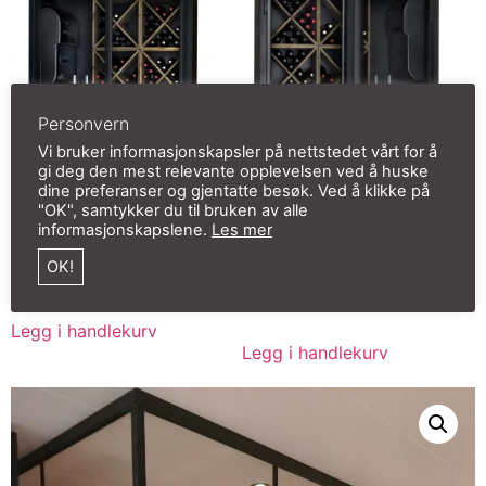
Personvern
Vi bruker informasjonskapsler på nettstedet vårt for å
gi deg den mest relevante opplevelsen ved å huske
dine preferanser og gjentatte besøk. Ved å klikke på
"OK", samtykker du til bruken av alle
informasjonskapslene.
Les mer
Vinrom XL (skyvedører)
Vinrom XL
(sidehengslet)
OK!
kr
105 362,00
inkl. mva
kr
96 910,00
inkl. mva
Legg i handlekurv
Legg i handlekurv