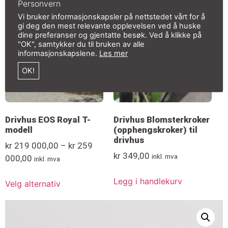
Personvern
Vi bruker informasjonskapsler på nettstedet vårt for å
gi deg den mest relevante opplevelsen ved å huske
dine preferanser og gjentatte besøk. Ved å klikke på
"OK", samtykker du til bruken av alle
informasjonskapslene.
Les mer
OK!
Drivhus EOS Royal T-
Drivhus Blomsterkroker
modell
(opphengskroker) til
drivhus
kr
219 000,00
–
kr
259
kr
349,00
inkl. mva
000,00
inkl. mva
Legg i handlekurv
Velg alternativ