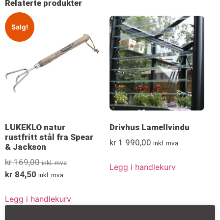
Relaterte produkter
Salg!
LUKEKLO natur
Drivhus Lamellvindu
rustfritt stål fra Spear
kr
1 990,00
inkl. mva
& Jackson
kr
169,00
inkl. mva
Legg i handlekurv
kr
84,50
inkl. mva
Legg i handlekurv