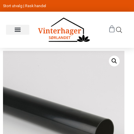
Stort utvalg | Rask handel