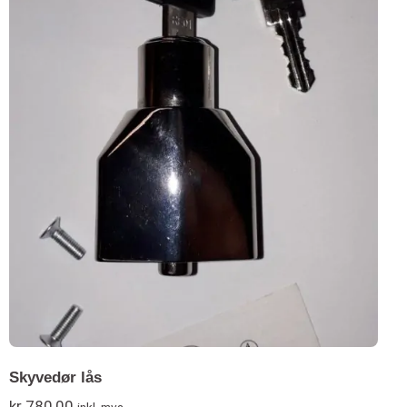
Skyvedør lås
kr
780,00