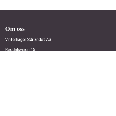
Om oss
Vinterhager Sørlandet AS
Reddalsveien 15
4886 Grimstad
Org. nr. 920337597
+47 90 83 74 75
post@vinterhagersorlandet.no
Kundeservice